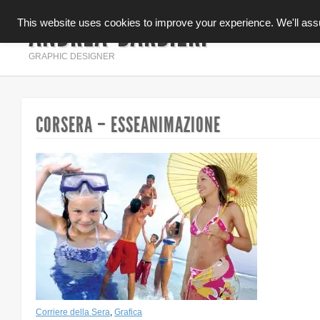
ANDREA BARBIERI
This website uses cookies to improve your experience. We'll assum
INFOGRAFICA
GRAPHIC DESIGNER
CORSERA – ESSEANIMAZIONE
Corriere della Sera
,
Grafica